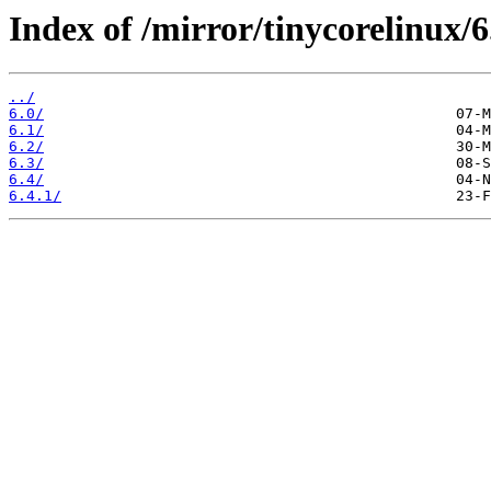
Index of /mirror/tinycorelinux/6
../
6.0/
6.1/
6.2/
6.3/
6.4/
6.4.1/