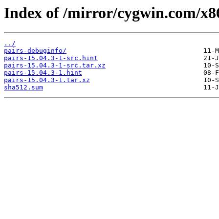
Index of /mirror/cygwin.com/x86
../
pairs-debuginfo/
pairs-15.04.3-1-src.hint
pairs-15.04.3-1-src.tar.xz
pairs-15.04.3-1.hint
pairs-15.04.3-1.tar.xz
sha512.sum