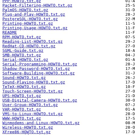
PPP-HOWTO.txt.gz
Packet-Filtering-HOWTO.txt.gz
PalmOS-HOWTO.txt.gz
Plug-and-Play-HOWTO.txt.gz
PostgreSQL-HOWTO.txt.gz
Printing-HOWTO.txt.gz
Printing-Usage-HOWTO.txt.gz
README
RPM-HOWTO.txt.gz
Reading-List-HOWTO.txt.gz
RedHat-CD-HOWTO.txt.gz
SGML-Guide.txt.gz
SMB-HOWTO.txt.gz
Serial-HOWTO.txt.gz
Serial-Programming-HOWTO.txt.gz
Shadow-Password-HOWTO.txt.gz
Software-Building-HOWTO.txt.gz
Sound-HOWTO.txt.gz
Sound-Playing-HOWTO.txt.gz
TeTeX-HOWTO.txt.gz
Touch-Screen-HOWTO.txt.gz
UPS-HOWTO.txt.gz
USB-Digital-Camera-HOWTO.txt.gz
User-Group-HOWTO.txt.gz
VAR-HOWTO.txt.gz
VMS-to-Linux-HOWTO.txt.gz
WWW-HOWTO.txt.gz
Winmodems-and-Linux-HOWTO.txt.gz
Wireless-HOWTO.txt.gz
XFree86-HOWTO.txt.gz