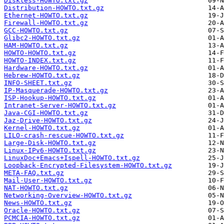
Diskless-HOWTO.txt.gz
Distribution-HOWTO.txt.gz
Ethernet-HOWTO.txt.gz
Firewall-HOWTO.txt.gz
GCC-HOWTO.txt.gz
Glibc2-HOWTO.txt.gz
HAM-HOWTO.txt.gz
HOWTO-HOWTO.txt.gz
HOWTO-INDEX.txt.gz
Hardware-HOWTO.txt.gz
Hebrew-HOWTO.txt.gz
INFO-SHEET.txt.gz
IP-Masquerade-HOWTO.txt.gz
ISP-Hookup-HOWTO.txt.gz
Intranet-Server-HOWTO.txt.gz
Java-CGI-HOWTO.txt.gz
Jaz-Drive-HOWTO.txt.gz
Kernel-HOWTO.txt.gz
LILO-crash-rescue-HOWTO.txt.gz
Large-Disk-HOWTO.txt.gz
Linux-IPv6-HOWTO.txt.gz
LinuxDoc+Emacs+Ispell-HOWTO.txt.gz
Loopback-Encrypted-Filesystem-HOWTO.txt.gz
META-FAQ.txt.gz
Mail-User-HOWTO.txt.gz
NAT-HOWTO.txt.gz
Networking-Overview-HOWTO.txt.gz
News-HOWTO.txt.gz
Oracle-HOWTO.txt.gz
PCMCIA-HOWTO.txt.gz