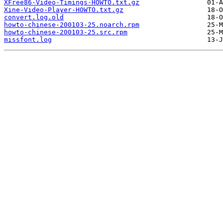
XFree86-Video-Timings-HOWTO.txt.gz
Xine-Video-Player-HOWTO.txt.gz
convert.log.old
howto-chinese-200103-25.noarch.rpm
howto-chinese-200103-25.src.rpm
missfont.log