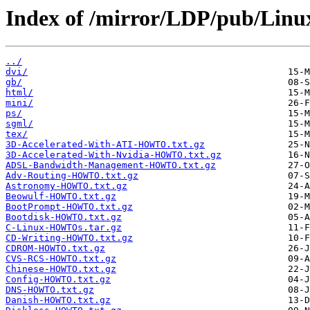
Index of /mirror/LDP/pub/Linu
../
dvi/
gb/
html/
mini/
ps/
sgml/
tex/
3D-Accelerated-With-ATI-HOWTO.txt.gz
3D-Accelerated-With-Nvidia-HOWTO.txt.gz
ADSL-Bandwidth-Management-HOWTO.txt.gz
Adv-Routing-HOWTO.txt.gz
Astronomy-HOWTO.txt.gz
Beowulf-HOWTO.txt.gz
BootPrompt-HOWTO.txt.gz
Bootdisk-HOWTO.txt.gz
C-Linux-HOWTOs.tar.gz
CD-Writing-HOWTO.txt.gz
CDROM-HOWTO.txt.gz
CVS-RCS-HOWTO.txt.gz
Chinese-HOWTO.txt.gz
Config-HOWTO.txt.gz
DNS-HOWTO.txt.gz
Danish-HOWTO.txt.gz